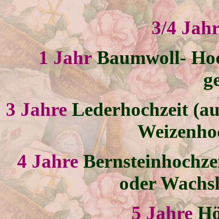
3/4 Jah
1 Jahr
Baumwoll- Hoc
g
3 Jahre
Lederhochzeit (au
Weizenhoc
4 Jahre
Bernsteinhochzei
oder Wachsh
5 Jahre
Hö